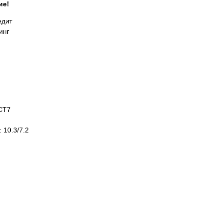
ие!
едит
инг
CT7
 10.3/7.2